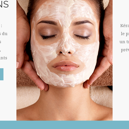
NS
:
Kér
s du
le 
s
un t
,
pré
ants